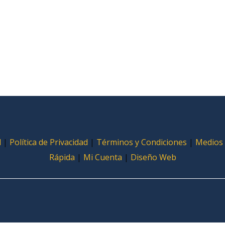
l
|
Política de Privacidad
|
Términos y Condiciones
|
Medios
Rápida
|
Mi Cuenta
|
Diseño Web