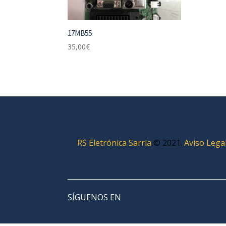
17MB55
35,00
€
RS Eletrónica Sarria
©
2021.
Aviso Lega
SÍGUENOS EN