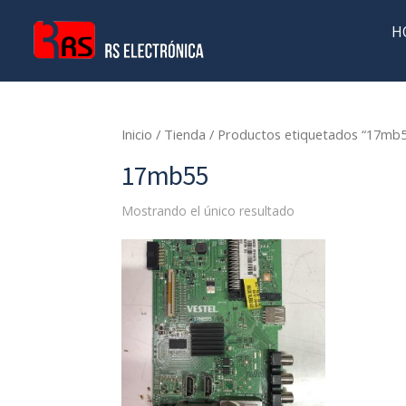
H
Inicio
/
Tienda
/ Productos etiquetados “17mb
17mb55
Mostrando el único resultado