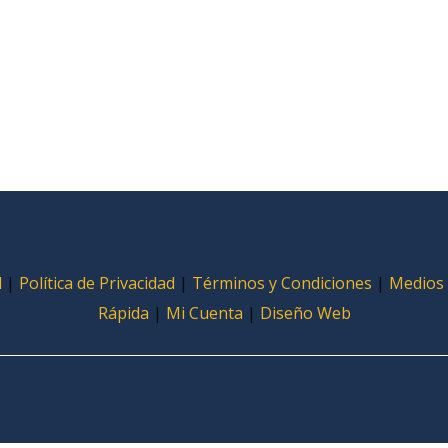
l
|
Política de Privacidad
|
Términos y Condiciones
|
Medios
Rápida
|
Mi Cuenta
|
Diseño Web