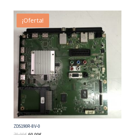
¡Oferta!
ZDS190R-8 V-0
70,00
€
60,00
€