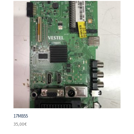
17MB55
35,00
€