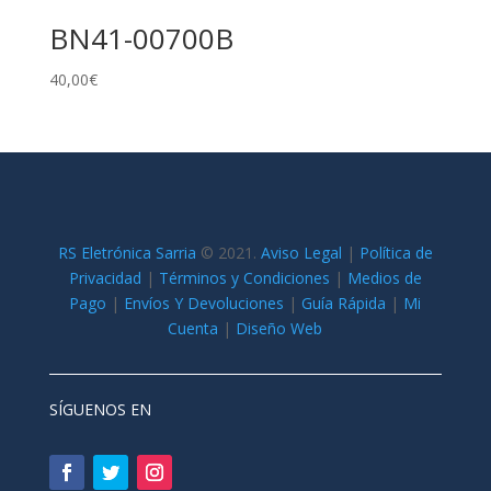
BN41-00700B
40,00
€
RS Eletrónica Sarria
©
2021.
Aviso Legal
|
Política de
Privacidad
|
Términos y Condiciones
|
Medios de
Pago
|
Envíos Y Devoluciones
|
Guía Rápida
|
Mi
Cuenta
|
Diseño Web
SÍGUENOS EN