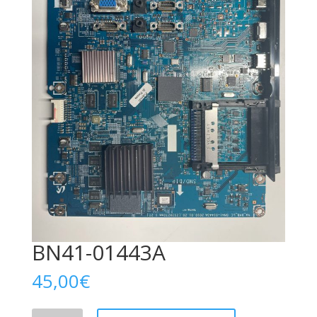
BN41-01443A
45,00
€
BN41-