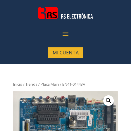
MI CUENTA
Inicio
/
Tienda
/
Placa Main
/ BN41-01443A