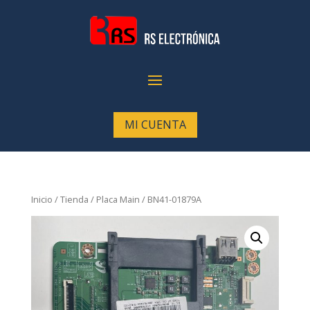
MI CUENTA
Inicio
/
Tienda
/
Placa Main
/ BN41-01879A