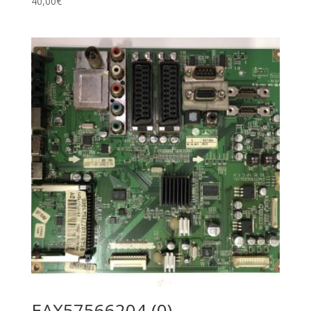
40,00
€
EAX57566204 (0)