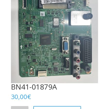
BN41-01879A
30,00
€
BN41-