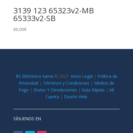
3139 123 65323v2-MB
65333v2-SB
60,00
€
RS Eletrónica Sarria
©
2021.
Aviso Legal
|
Política de
Privacidad
|
Términos y Condiciones
|
Medios de
Pago
|
Envíos Y Devoluciones
|
Guía Rápida
|
Mi
Cuenta
|
Diseño Web
SÍGUENOS EN