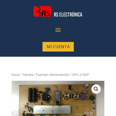
MI CUENTA
Inicio
/
Tienda
/
Fuentes Alimentación
/ DPS-214CP