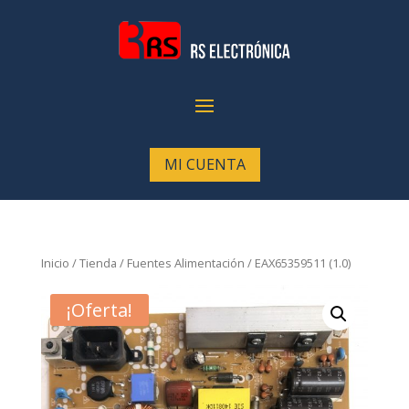
MI CUENTA
Inicio
/
Tienda
/
Fuentes Alimentación
/ EAX65359511 (1.0)
¡Oferta!