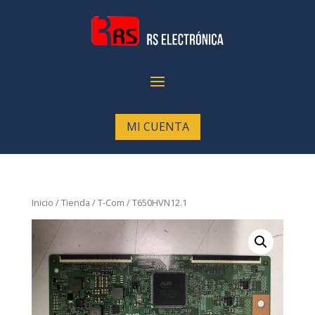
MI CUENTA
Inicio
/
Tienda
/
T-Com
/ T650HVN12.1