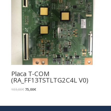
Placa T-COM
(RA_FF13TSTLTG2C4L V0)
103,00
€
75,00
€