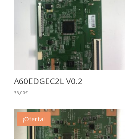
A60EDGEC2L V0.2
35,00
€
¡Oferta!