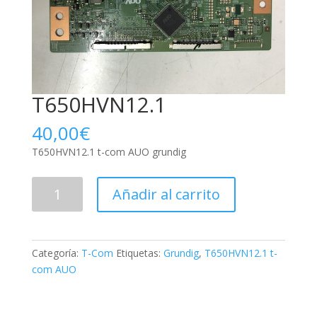
T650HVN12.1
40,00
€
T650HVN12.1 t-com AUO grundig
T650HVN12.1
Añadir al carrito
cantidad
Categoría:
T-Com
Etiquetas:
Grundig
,
T650HVN12.1 t-
com AUO