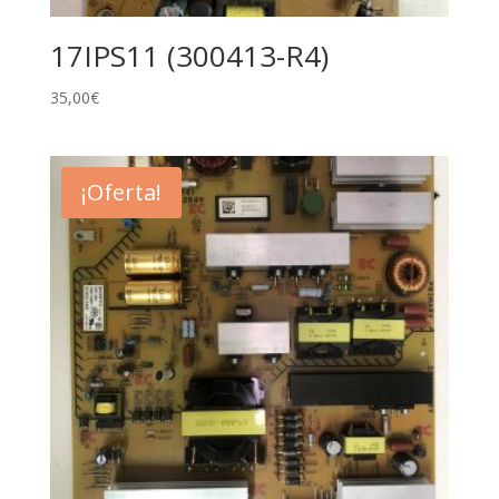
17IPS11 (300413-R4)
35,00
€
¡Oferta!