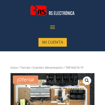
MI CUENTA
Inicio
/
Tienda
/
Fuentes Alimentación
/ TNPA6374 1P
¡Oferta!